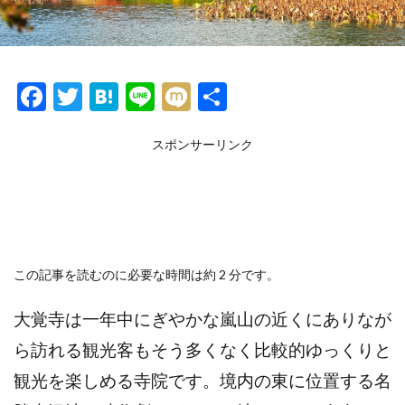
F
T
H
Li
M
共
ac
w
at
n
ixi
有
e
itt
e
スポンサーリンク
e
b
er
n
o
a
o
k
この記事を読むのに必要な時間は約 2 分です。
大覚寺は一年中にぎやかな嵐山の近くにありなが
ら訪れる観光客もそう多くなく比較的ゆっくりと
観光を楽しめる寺院です。境内の東に位置する名