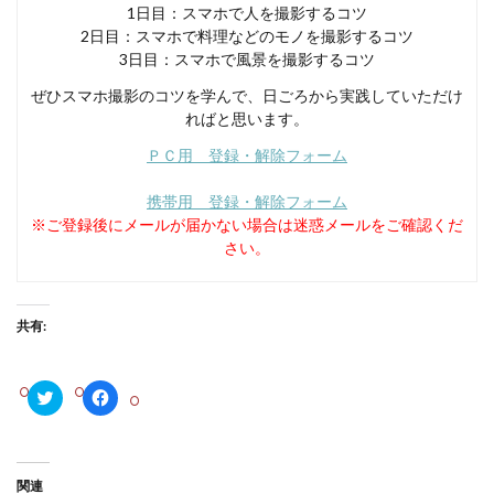
1日目：スマホで人を撮影するコツ
2日目：スマホで料理などのモノを撮影するコツ
3日目：スマホで風景を撮影するコツ
ぜひスマホ撮影のコツを学んで、日ごろから実践していただけ
ればと思います。
ＰＣ用 登録・解除フォーム
携帯用 登録・解除フォーム
※ご登録後にメールが届かない場合は迷惑メールをご確認くだ
さい。
共有:
ク
F
リ
a
ッ
c
ク
e
し
b
て
o
T
o
関連