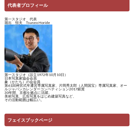
代表者プロフィール
第一スタジオ 代表
堀出 恒夫 Tsuneo Horide
第一スタジオ（設立1972年10月10日）
日本写真家協会会員
象（かたち）の会会員
第61回神宮式年遷宮専属写真家、片岡秀太郎（人間国宝）専属写真家、オー
ルジャパンカレンダーコンペティション2017銀賞
30年間、京都を拠点に活躍。
美術写真、広告写真をはじめ建築写真など、
その活動範囲は幅広い。
フェイスブックページ