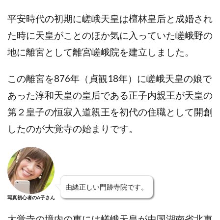
平安時代の初期に嵯峨天皇は檀林皇后と成婚され
た時に天皇がことのほか気に入っていた嵯峨野の
地に離宮として離宮嵯峨院を建立しました。
この離宮を876年（貞観18年）に嵯峨天皇の娘で
あった淳和天皇の皇后である
正子内親王が天皇の
第２皇子の恒寂入道親王を初代の住職として開創
したのが大覚寺の始まりです。
由緒正しい門跡寺院です。
写真初心者のA子さん
大覚寺の境内の東には嵯峨天皇が中国湖南省北東