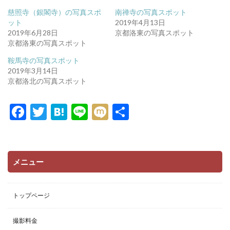
w
k
i
で
慈照寺（銀閣寺）の写真スポ
南禅寺の写真スポット
t
共
t
有
ット
2019年4月13日
e
す
2019年6月28日
京都洛東の写真スポット
r
る
で
に
京都洛東の写真スポット
共
は
有
ク
鞍馬寺の写真スポット
(
リ
新
ッ
2019年3月14日
し
ク
い
し
京都洛北の写真スポット
ウ
て
ィ
く
ン
だ
F
T
H
Li
M
共
ド
さ
ウ
い
で
(
ac
w
at
n
ixi
有
開
新
き
し
e
itt
e
e
ま
い
す
ウ
)
ィ
b
er
n
ン
メニュー
ド
o
a
ウ
で
開
o
き
トップページ
ま
k
す
)
撮影料金