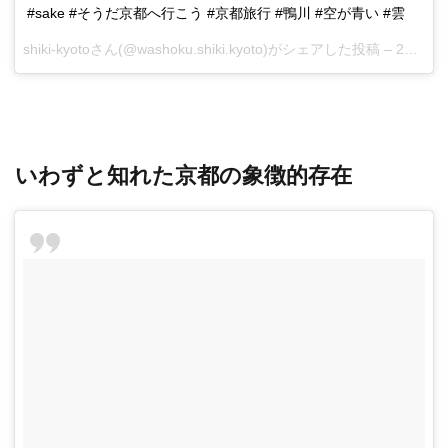
#sake #そうだ京都へ行こう #京都旅行 #鴨川 #空が青い #雲
shiki-kyoto
さん(@washoku.shiki.kyoto)がシェアした投稿 –
2月 6, 2018 at 8:56午後 PST
いわずと知れた京都の象徴的存在