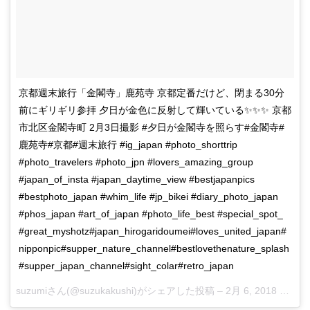
京都週末旅行「金閣寺」鹿苑寺 京都定番だけど、閉まる30分
前にギリギリ参拝 夕日が金色に反射して輝いている✨✨✨ 京都
市北区金閣寺町 2月3日撮影 #夕日が金閣寺を照らす#金閣寺#
鹿苑寺#京都#週末旅行 #ig_japan #photo_shorttrip
#photo_travelers #photo_jpn #lovers_amazing_group
#japan_of_insta #japan_daytime_view #bestjapanpics
#bestphoto_japan #whim_life #jp_bikei #diary_photo_japan
#phos_japan #art_of_japan #photo_life_best #special_spot_
#great_myshotz#japan_hirogaridoumei#loves_united_japan#
nipponpic#supper_nature_channel#bestlovethenature_splash
#supper_japan_channel#sight_colar#retro_japan
suzumi
さん(@suzukakushi)がシェアした投稿 –
2月 6, 2018 at 8:33午後 PST