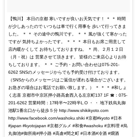
【鴨川】 本日の京都 寒いですが良いお天気です！ ＊ ＊ 時間
が少しあったので いつもは車で行く用事を 歩いて行ってきま
した。 ＊ ＊ その途中の鴨川です。 ＊ ＊ 風が強くて寒かった
ですが 気持ちよかったです。 ＊ ＊ ＊ 本日もお席ご用意して
店内暖かくして お待ちしておりますね。 ＊ 尚、２月１２日
（月・祝）は 営業させて頂きます。 皆様のご来店心よりお待
ちしております。 ＊ ＊ ご予約・お問い合わせは075-201-
6262 SNSのメッセージからでも予約受け付けております。
（SNSからのメッセージはご返信が遅れる場合がございます。
お急ぎの場合はお電話でお願い致します。） ＊ ＊ ＊ #和しょ
く志喜 京都市中京区押小路高倉西入る左京町137 1F ☎︎：075-
201-6262 営業時間：17時半〜22時半L.O ・ ・ 地下鉄烏丸御
池駅1番出口から徒歩５分 http://www.shikikyoto.com
http://www.facebook.com/washoku.shiki #京都#kyoto #日本
#japan #kyotojapan #京都グルメ #和食#washoku #京料理 #烏
丸御池#御所南#押小路 #高倉#間之町 #日本酒#冷酒 #燗酒