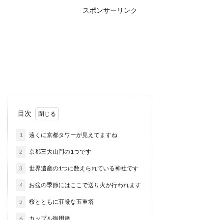
スポンサーリンク
目次
1
遠くに京都タワーが見えてますね
2
京都三大山門の1つです
3
世界遺産の1つに数えられている神社です
4
お盆の季節にはここで送り火が行われます
5
桜とともに荘厳な五重塔
6
カップル御用達