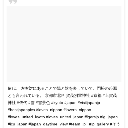
依代。 左右対にあることで陽と陰を表していて、門松の起源
とも言われている。 京都市北区 賀茂別雷神社 #京都 #上賀茂
神社 #依代 #雪 #雪景色 #kyoto #japan #visitjapanjp
#bestjapanpics #loves_nippon #lovers_nippon
#loves_united_kyoto #loves_united_japan #igersjp #ig_japan
#icu_japan #japan_daytime_view #team_jp_ #jp_gallery #そう