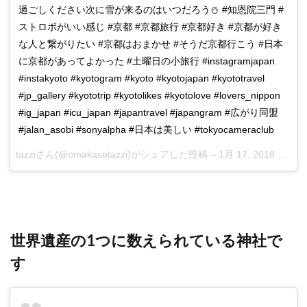
過ごしください次に雪が来るのはいつだろう⛄️ #知恩院三門 #
ストロボがいい感じ #京都 #京都旅行 #京都好き #京都が好き
な人と繋がりたい #京都はおまかせ #そうだ京都行こう #日本
に京都があってよかった #土曜日の小旅行 #instagramjapan
#instakyoto #kyotogram #kyoto #kyotojapan #kyototravel
#jp_gallery #kyototrip #kyotolikes #kyotolove #lovers_nippon
#ig_japan #icu_japan #japantravel #japangram #広がり同盟
#jalan_asobi #sonyalpha #日本は美しい #tokyocameraclub
tazzi
さん(@omakasetazzi)がシェアした投稿 –
1月 17, 2018 at 1:07午前 PST
世界遺産の1つに数えられている神社で
す