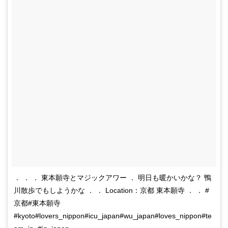
． ． ． 東本願寺とマジックアワー ． 明日も暖かいかな？ 鴨
川散歩でもしようかな ． ． Location：京都 東本願寺 ． ． #
京都#東本願寺
#kyoto#lovers_nippon#icu_japan#wu_japan#loves_nippon#te