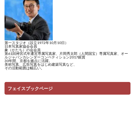
第一スタジオ（設立1972年10月10日）
日本写真家協会会員
象（かたち）の会会員
第61回神宮式年遷宮専属写真家、片岡秀太郎（人間国宝）専属写真家、オー
ルジャパンカレンダーコンペティション2017銀賞
30年間、京都を拠点に活躍。
美術写真、広告写真をはじめ建築写真など、
その活動範囲は幅広い。
フェイスブックページ