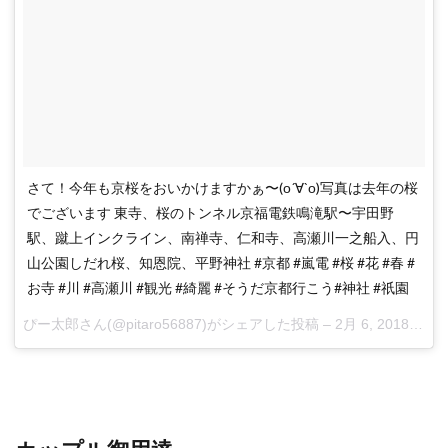
さて！今年も京桜をおいかけますかぁ〜(о´∀`о)写真は去年の桜
でございます 東寺、桜のトンネル京福電鉄鳴滝駅〜宇田野
駅、蹴上インクライン、南禅寺、仁和寺、高瀬川一之船入、円
山公園しだれ桜、知恩院、平野神社 #京都 #嵐電 #桜 #花 #春 #
お寺 #川 #高瀬川 #観光 #綺麗 #そうだ京都行こう#神社 #祇園
ぴー太郎さん(@pitaro56887)がシェアした投稿 –
2月 6, 2018 at 8:59午後 PST