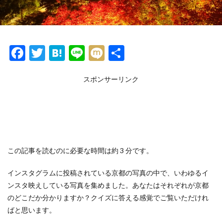
F
T
H
Li
M
共
ac
w
at
n
ixi
有
e
itt
e
スポンサーリンク
e
b
er
n
o
a
o
k
この記事を読むのに必要な時間は約 3 分です。
インスタグラムに投稿されている京都の写真の中で、いわゆるイ
ンスタ映えしている写真を集めました。あなたはそれぞれが京都
のどこだか分かりますか？クイズに答える感覚でご覧いただけれ
ばと思います。