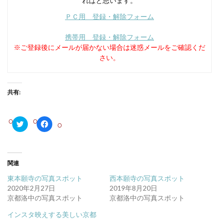
ればと思います。
ＰＣ用 登録・解除フォーム
携帯用 登録・解除フォーム
※ご登録後にメールが届かない場合は迷惑メールをご確認くだ
さい。
共有:
ク
F
リ
a
ッ
c
ク
e
し
b
て
o
T
o
関連
w
k
i
で
東本願寺の写真スポット
西本願寺の写真スポット
t
共
t
有
2020年2月27日
2019年8月20日
e
す
京都洛中の写真スポット
京都洛中の写真スポット
r
る
で
に
共
は
インスタ映えする美しい京都
有
ク