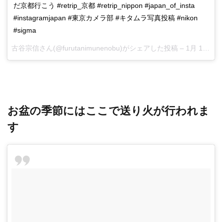
だ京都行こう #retrip_京都 #retrip_nippon #japan_of_insta
#instagramjapan #東京カメラ部 #キタムラ写真投稿 #nikon
#sigma
古谷宗信
さん(@furutanimunenobu)がシェアした投稿 –
1月 17, 2018 at 4:06午前 PST
お盆の季節にはここで送り火が行われま
す