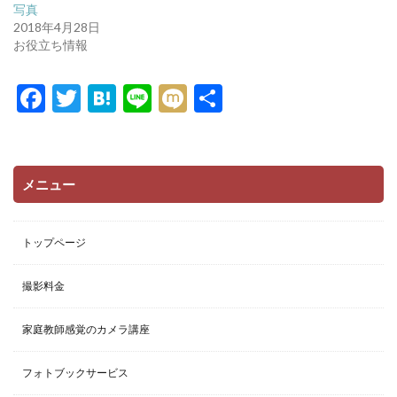
写真
(
リ
新
ッ
2018年4月28日
し
ク
い
し
お役立ち情報
ウ
て
ィ
く
ン
だ
F
T
H
Li
M
共
ド
さ
ウ
い
で
(
ac
w
at
n
ixi
有
開
新
き
し
e
itt
e
e
ま
い
す
ウ
)
ィ
b
er
n
ン
メニュー
ド
o
a
ウ
で
開
o
き
トップページ
ま
k
す
)
撮影料金
家庭教師感覚のカメラ講座
フォトブックサービス