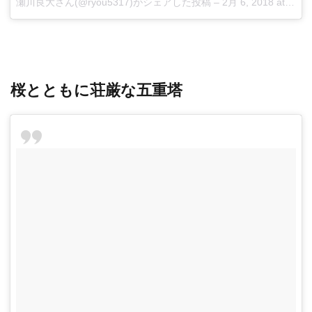
瀬川良大
さん(@ryou5317)がシェアした投稿 –
2月 6, 2018 at 9:15午後 PST
桜とともに荘厳な五重塔