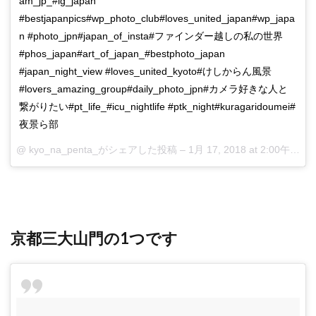
am_jp_#ig_japan
#bestjapanpics#wp_photo_club#loves_united_japan#wp_japa
n #photo_jpn#japan_of_insta#ファインダー越しの私の世界
#phos_japan#art_of_japan_#bestphoto_japan
#japan_night_view #loves_united_kyoto#けしからん風景
#lovers_amazing_group#daily_photo_jpn#カメラ好きな人と
繋がりたい#pt_life_#icu_nightlife #ptk_night#kuragaridoumei#
夜景ら部
@ kyo_na_penta_がシェアした投稿 –
1月 17, 2018 at 2:00午前 PST
京都三大山門の1つです