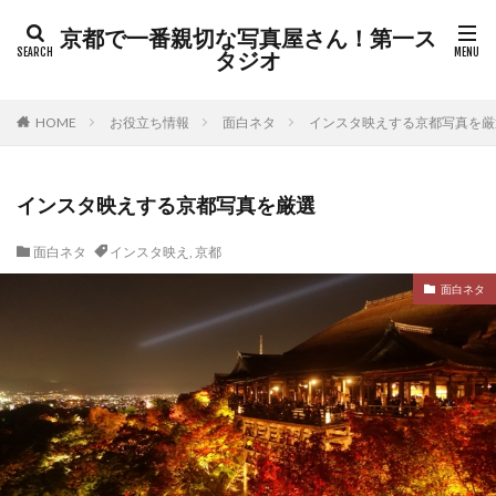
京都で一番親切な写真屋さん！第一ス
タジオ
HOME
お役立ち情報
面白ネタ
インスタ映えする京都写真を厳
インスタ映えする京都写真を厳選
面白ネタ
インスタ映え
,
京都
面白ネタ