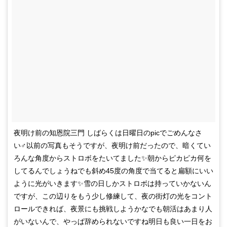
夜明け前の知恩院三門 しばらくは日曜日のpicでごめんなさ
い‍♂️以前の写真もそうですが、夜明け前だったので、暗くてい
ろんな角度からストロボをたいてました✨朝からピカピカ何を
してるんでしょうねでも斜め45度の角度で当てると扁額にいい
ように光がいきます✨雪の日しかストロボは持っていかないん
ですが、この辺りをもう少し修練して、夜の街灯の光をコント
ロールできれば、夜景にも挑戦しようかなでも朝活はあまり人
がいないんで、やっぱ辞められないですね明日も良い一日をお