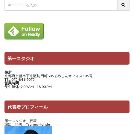
第一スタジオ
住所
京都府京都市下京区坊門町806そめしんオフィス105号
TEL:075-841-9075
営業時間
年中無休: 9:00 AM –18:00 PM
代表者プロフィール
第一スタジオ 代表
堀出 恒夫 Tsuneo Horide