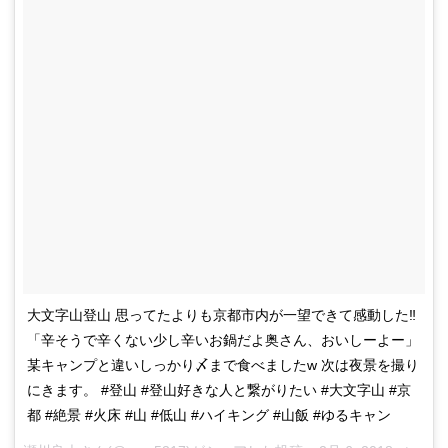
大文字山登山 思ってたよりも京都市内が一望できて感動した‼️
「辛そうで辛くない少し辛いお鍋だよ奥さん、おいしーよー」
某キャンプと違いしっかり〆まで食べましたw 次は夜景を撮り
にきます。 #登山 #登山好きな人と繋がりたい #大文字山 #京
都 #絶景 #火床 #山 #低山 #ハイキング #山飯 #ゆるキャン