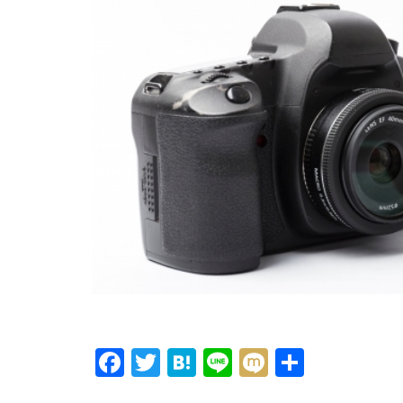
F
T
H
Li
M
共
ac
w
at
n
ixi
有