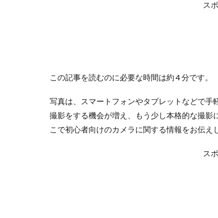
e
itt
e
e
ス
b
er
n
o
a
o
k
この記事を読むのに必要な時間は約 4 分です。
写真は、スマートフォンやタブレットなどで手
撮影をする機会が増え、もう少し本格的な撮影
こで初心者向けのカメラに関する情報をお伝え
ス