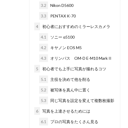
3.2
Nikon D5600
3.3
PENTAX K-70
4
初心者におすすめのミラーレスカメラ
4.1
ソニー α5100
4.2
キヤノン EOS M5
4.3
オリンパス OM-D E-M10 Mark II
5
初心者でも上手に写真が撮れるコツ
5.1
主役を決めて他を削る
5.2
被写体を真ん中に置く
5.3
同じ写真を設定を変えて複数枚撮影
6
写真を上達させるためには
6.1
プロの写真をたくさん見る