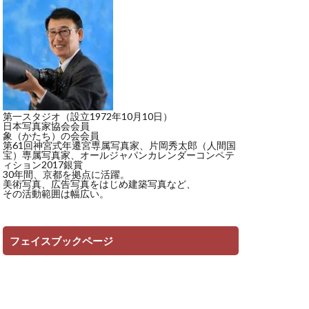
第一スタジオ（設立1972年10月10日）
日本写真家協会会員
象（かたち）の会会員
第61回神宮式年遷宮専属写真家、片岡秀太郎（人間国
宝）専属写真家、オールジャパンカレンダーコンペテ
ィション2017銀賞
30年間、京都を拠点に活躍。
美術写真、広告写真をはじめ建築写真など、
その活動範囲は幅広い。
フェイスブックページ