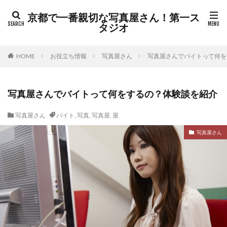
京都で一番親切な写真屋さん！第一ス
タジオ
HOME
お役立ち情報
写真屋さん
写真屋さんでバイトって何を
写真屋さんでバイトって何をするの？体験談を紹介
写真屋さん
バイト
,
写真
,
写真屋
,
屋
写真屋さん