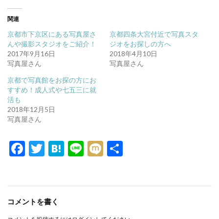
し
b
て
o
T
o
関連
w
k
i
で
京都市下京区にある写真屋さ
京都四条大宮付近で写真スタ
t
共
t
有
んや撮影スタジオをご紹介！
ジオをお探しの方へ
e
す
2017年9月16日
2018年4月10日
r
る
で
に
写真屋さん
写真屋さん
共
は
有
ク
京都で写真館をお探の方にお
(
リ
新
ッ
すすめ！成人式や七五三に就
し
ク
い
し
活も
ウ
て
2018年12月5日
ィ
く
ン
だ
写真屋さん
ド
さ
ウ
い
で
(
F
T
H
Li
M
共
開
新
き
し
ま
い
ac
w
at
n
ixi
有
す
ウ
)
ィ
e
itt
e
e
ン
ド
ウ
b
er
n
で
開
コメントを書く
o
a
き
ま