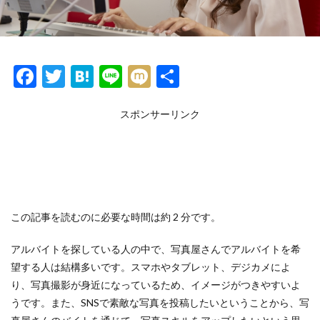
F
T
H
Li
M
共
ac
w
at
n
ixi
有
e
itt
e
スポンサーリンク
e
b
er
n
o
a
o
k
この記事を読むのに必要な時間は約 2 分です。
アルバイトを探している人の中で、写真屋さんでアルバイトを希
望する人は結構多いです。スマホやタブレット、デジカメによ
り、写真撮影が身近になっているため、イメージがつきやすいよ
うです。また、SNSで素敵な写真を投稿したいということから、写