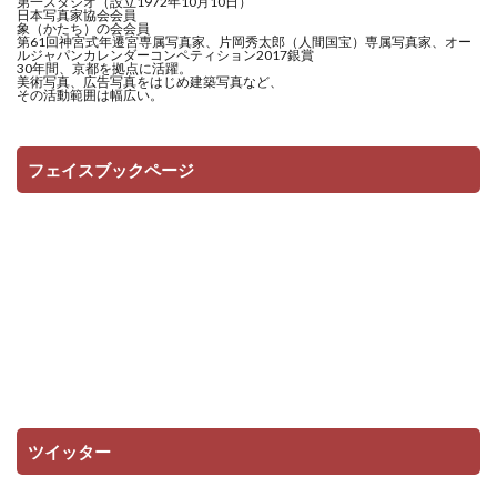
第一スタジオ（設立1972年10月10日）
日本写真家協会会員
象（かたち）の会会員
第61回神宮式年遷宮専属写真家、片岡秀太郎（人間国宝）専属写真家、オー
ルジャパンカレンダーコンペティション2017銀賞
30年間、京都を拠点に活躍。
美術写真、広告写真をはじめ建築写真など、
その活動範囲は幅広い。
フェイスブックページ
ツイッター