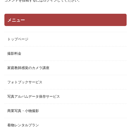
コメントを投稿するには
す
ログイン
してください。
o
)
k
メニュー
トップページ
撮影料金
家庭教師感覚のカメラ講座
フォトブックサービス
写真アルバムデータ保存サービス
商業写真・小物撮影
着物レンタルプラン