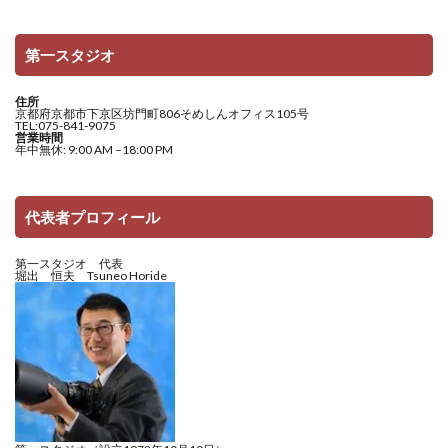
第一スタジオ
住所
京都府京都市下京区坊門町806そめしんオフィス105号
TEL:075-841-9075
営業時間
年中無休: 9:00 AM –18:00 PM
代表者プロフィール
第一スタジオ 代表
堀出 恒夫 Tsuneo Horide