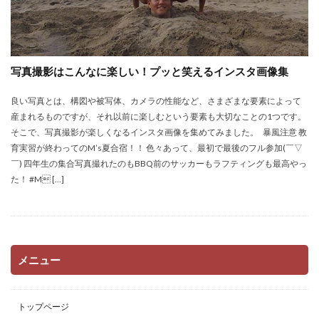
写真撮影はこんなに楽しい！プッと笑えるインスタ画像集
良い写真とは、構図や被写体、カメラの性能など、さまざまな要素によって
産まれるものですが、それ以前に楽しむという要素も大切なことの1つです。
そこで、写真撮影が楽しくなるインスタ画像を集めてみました。 暴風注意 教
育実習が終わってのM’s夏合宿！！ 色々あって、最初で最後のフル参加(￣▽
￣) 四年生の集合写真撮れたのもBBQ前のサッカーもラフティングも最高やっ
た！ #M […]
メニュー
トップページ