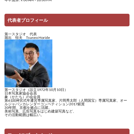
代表者プロフィール
第一スタジオ 代表
堀出 恒夫 Tsuneo Horide
第一スタジオ（設立1972年10月10日）
日本写真家協会会員
象（かたち）の会会員
第61回神宮式年遷宮専属写真家、片岡秀太郎（人間国宝）専属写真家、オー
ルジャパンカレンダーコンペティション2017銀賞
30年間、京都を拠点に活躍。
美術写真、広告写真をはじめ建築写真など、
その活動範囲は幅広い。