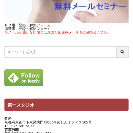
ＰＣ用 登録・解除フォーム
携帯用 登録・解除フォーム
※メールが届かない場合は念のため迷惑メールをご確認ください。
第一スタジオ
住所
京都府京都市下京区坊門町806そめしんオフィス105号
TEL:075-841-9075
営業時間
年中無休: 9:00 AM –18:00 PM