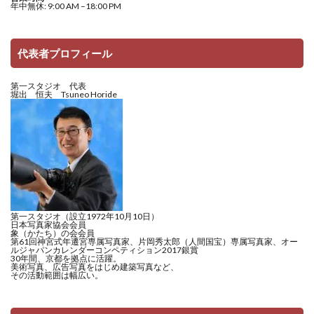
年中無休: 9:00 AM –18:00 PM
代表者プロフィール
第一スタジオ 代表
堀出 恒夫 Tsuneo Horide
第一スタジオ（設立1972年10月10日）
日本写真家協会会員
象（かたち）の会会員
第61回神宮式年遷宮専属写真家、片岡秀太郎（人間国宝）専属写真家、オー
ルジャパンカレンダーコンペティション2017銀賞
30年間、京都を拠点に活躍。
美術写真、広告写真をはじめ建築写真など、
その活動範囲は幅広い。