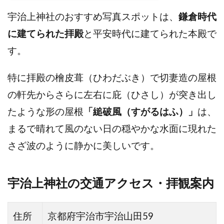
宇治上神社のおすすめ写真スポットは、
鎌倉時代
に建てられた拝殿
と平安時代に建てられた本殿で
す。
特に拝殿の檜皮葺（ひわだぶき）で切妻造の屋根
の軒先からさらに左右に庇（ひさし）が突き出し
たような形の屋根
「縋破風（すがるはふ）」
は、
まるで晴れて風のない日の穏やかな水面に現れた
さざ波のように静かに美しいです。
宇治上神社の交通アクセス・拝観案内
住所
京都府宇治市宇治山田59