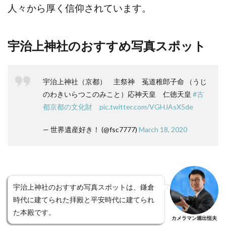
人々から厚く信仰されています。
宇治上神社のおすすめ写真スポット
宇治上神社（京都） 主祭神 菟道稚郎子命 （うじ
のわきいらつこのみこと）応神天皇 仁徳天皇
#古
都京都の文化財
pic.twitter.com/VGHJAsX5de
— 世界遺産好き！ (@fsc7777)
March 18, 2020
宇治上神社のおすすめ写真スポットは、鎌倉
時代に建てられた拝殿と平安時代に建てられ
た本殿です。
カメラマン堀出恒夫