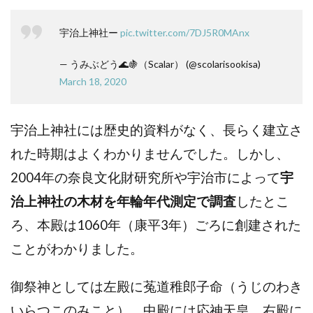
宇治上神社ー
pic.twitter.com/7DJ5R0MAnx
— うみぶどう🌊🍇（Scalar） (@scolarisookisa)
March 18, 2020
宇治上神社には歴史的資料がなく、長らく建立さ
れた時期はよくわかりませんでした。しかし、
2004年の奈良文化財研究所や宇治市によって
宇
治上神社の木材を年輪年代測定で調査
したとこ
ろ、本殿は1060年（康平3年）ごろに創建された
ことがわかりました。
御祭神としては左殿に菟道稚郎子命（うじのわき
いらつこのみこと）、中殿には応神天皇、右殿に