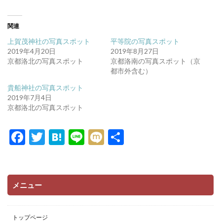
ク
e
し
b
て
o
T
o
関連
w
k
i
で
上賀茂神社の写真スポット
平等院の写真スポット
t
共
t
有
2019年4月20日
2019年8月27日
e
す
京都洛北の写真スポット
京都洛南の写真スポット（京
r
る
で
に
都市外含む）
共
は
有
ク
貴船神社の写真スポット
(
リ
新
ッ
2019年7月4日
し
ク
い
し
京都洛北の写真スポット
ウ
て
ィ
く
ン
だ
F
T
H
Li
M
共
ド
さ
ウ
い
で
(
ac
w
at
n
ixi
有
開
新
き
し
e
itt
e
e
ま
い
す
ウ
)
ィ
b
er
n
ン
メニュー
ド
o
a
ウ
で
開
o
き
トップページ