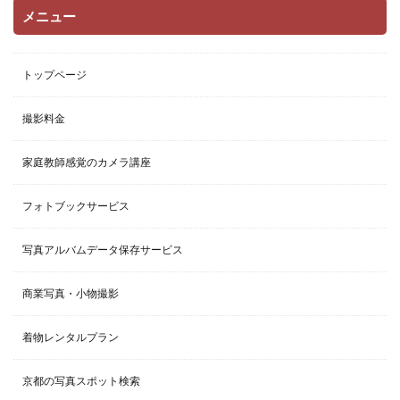
b
er
n
す
ウ
メニュー
)
ィ
ン
o
a
ド
ウ
o
で
トップページ
開
き
k
ま
す
撮影料金
)
家庭教師感覚のカメラ講座
フォトブックサービス
写真アルバムデータ保存サービス
商業写真・小物撮影
着物レンタルプラン
京都の写真スポット検索