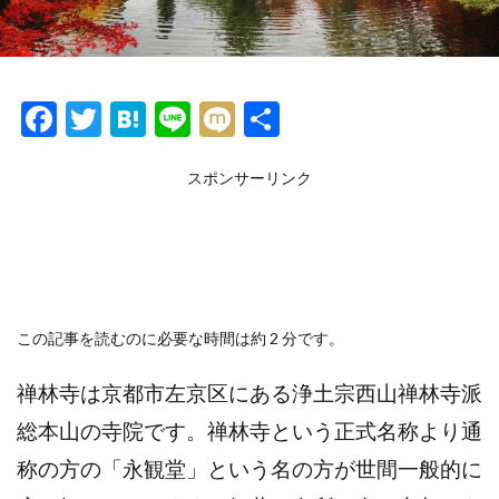
F
T
H
Li
M
共
ac
w
at
n
ixi
有
e
itt
e
スポンサーリンク
e
b
er
n
o
a
o
k
この記事を読むのに必要な時間は約 2 分です。
禅林寺は
京都市左京区にある浄土宗西山
禅林寺
派
総本山の寺院です。禅林寺という正式名称より
通
称の方の「永観堂」という名の方が世間一般的に