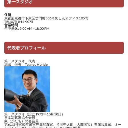
第一スタジオ
住所
京都府京都市下京区坊門町806そめしんオフィス105号
TEL:075-841-9075
営業時間
年中無休: 9:00 AM –18:00 PM
代表者プロフィール
第一スタジオ 代表
堀出 恒夫 Tsuneo Horide
第一スタジオ（設立1972年10月10日）
日本写真家協会会員
象（かたち）の会会員
第61回神宮式年遷宮専属写真家、片岡秀太郎（人間国宝）専属写真家、オー
ルジャパンカレンダーコンペティション2017銀賞