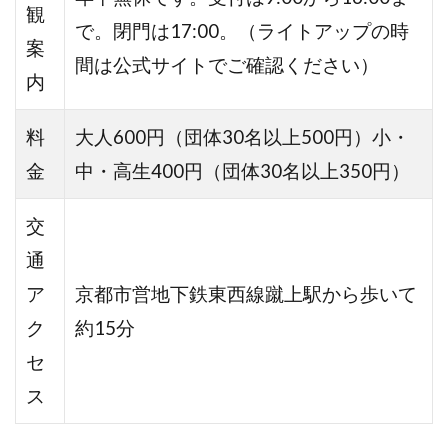
観
で。閉門は17:00。（ライトアップの時
案
間は公式サイトでご確認ください）
内
料
大人600円（団体30名以上500円）小・
金
中・高生400円（団体30名以上350円）
交
通
ア
京都市営地下鉄東西線蹴上駅から歩いて
ク
約15分
セ
ス