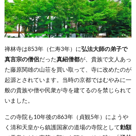
禅林寺は853年（仁寿3年）に
弘法大師の弟子で
真言宗の僧侶
だった
真紹僧都
が、貴族で文人あっ
た藤原関雄の山荘を買い取って、寺に改めたのが
起源とされています。当時の京都ではむやみに一
般の貴族や僧や民衆が寺を建てるのを禁じられて
いました。
この寺院も10年後の863年（貞観5年）にようや
く清和天皇から鎮護国家の道場の寺院として
勅額