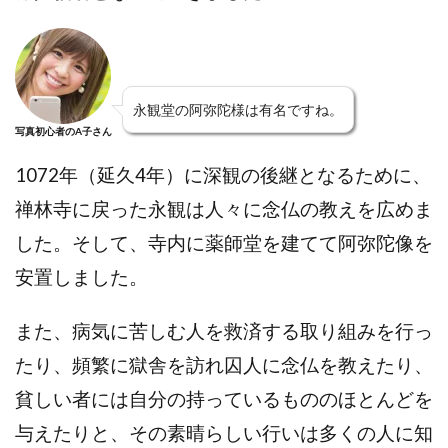
永観堂の阿弥陀様は有名ですね。
写真初心者のA子さん
1072年（延久4年）に深観の
後継となるために、
禅林寺に戻った永観は人々に念仏の教えを広めま
した。そして、寺内に薬師堂を建てて阿弥陀像を
安置しました。
また、病気に苦しむ人を救済する取り組みを行っ
たり、頻繁に獄舎を訪れ囚人に念仏を教えたり、
貧しい者には自分の持っているもののほとんどを
与えたりと、その素晴らしい行いは多くの人に知