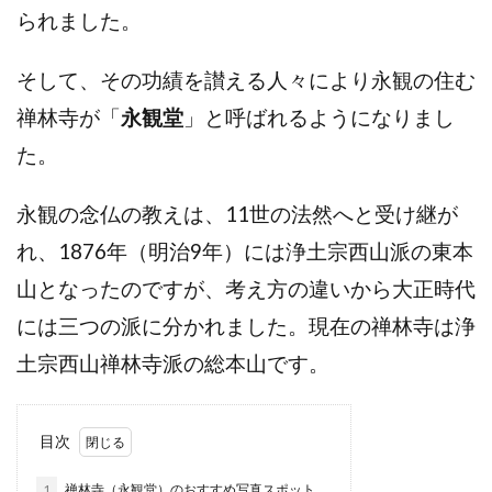
られました。
そして、その功績を讃える人々により永観の住む
禅林寺が「
永観堂
」と呼ばれるようになりまし
た。
永観の念仏の教えは、11世の法然へと受け継が
れ、1876年（明治9年）には浄土宗西山派の東本
山となったのですが、考え方の違いから大正時代
には三つの派に分かれました。現在の禅林寺は
浄
土宗西山
禅林寺
派の総本山です。
目次
1
禅林寺（永観堂）のおすすめ写真スポット