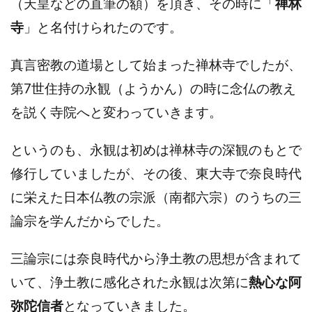
（天皇などの直筆の額）を頂き、その時に「
禅林
寺
」と名付けられたのです。
真言密教の道場として始まった禅林寺でしたが、
第7世
住持の永観（ようかん）の時に念仏の教え
を説く寺院へと変わっていきます。
というのも、永観は初めは禅林寺の深観のもとで
修行していましたが、その後、東大寺で奈良時代
に栄えた日本仏教の宗派（南都六宗）のうちの三
論宗を学んだからでした。
三論宗には奈良時代から浄土教の思想が含まれて
いて、浄土教に感化された永観は次第に
熱心な阿
弥陀信者
となっていきました。