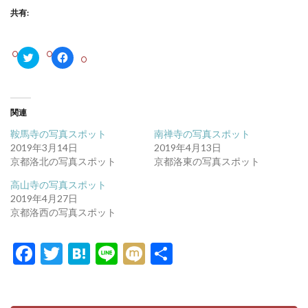
共有:
ク
F
リ
a
ッ
c
ク
e
し
b
て
o
T
o
関連
w
k
i
で
鞍馬寺の写真スポット
南禅寺の写真スポット
t
共
t
有
2019年3月14日
2019年4月13日
e
す
京都洛北の写真スポット
京都洛東の写真スポット
r
る
で
に
共
は
高山寺の写真スポット
有
ク
2019年4月27日
(
リ
新
ッ
京都洛西の写真スポット
し
ク
い
し
ウ
て
ィ
く
F
T
H
Li
M
共
ン
だ
ド
さ
ac
w
at
n
ixi
有
ウ
い
で
(
開
新
e
itt
e
e
き
し
ま
い